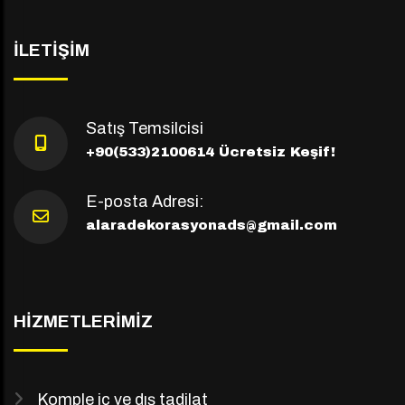
İLETIŞIM
Satış Temsilcisi
+90(533)2100614
Ücretsiz Keşif!
E-posta Adresi:
alaradekorasyonads@gmail.com
HIZMETLERIMIZ
Komple iç ve dış tadilat